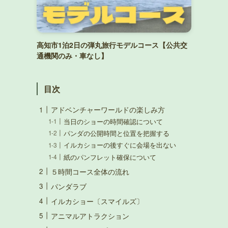
高知市1泊2日の弾丸旅行モデルコース【公共交
通機関のみ・車なし】
目次
アドベンチャーワールドの楽しみ方
当日のショーの時間確認について
パンダの公開時間と位置を把握する
イルカショーの後すぐに会場を出ない
紙のパンフレット確保について
５時間コース全体の流れ
パンダラブ
イルカショー〔スマイルズ〕
アニマルアトラクション