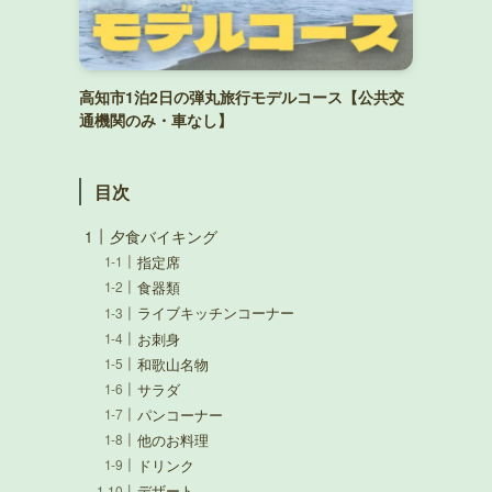
高知市1泊2日の弾丸旅行モデルコース【公共交
通機関のみ・車なし】
目次
夕食バイキング
指定席
食器類
ライブキッチンコーナー
お刺身
和歌山名物
サラダ
パンコーナー
他のお料理
ドリンク
デザート