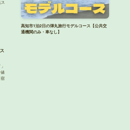
光ス
高知市1泊2日の弾丸旅行モデルコース【公共交
通機関のみ・車なし】
ス
イ」
お値
に宿