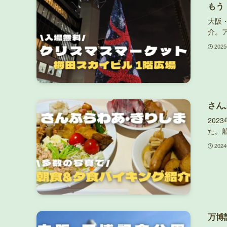
もう
大阪
介。
202
さん
202
た。
202
万博