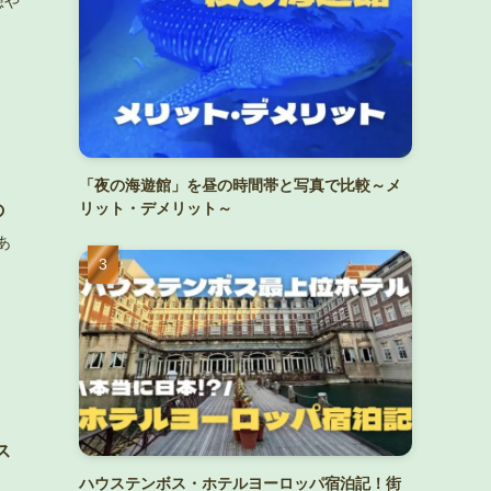
想や
「夜の海遊館」を昼の時間帯と写真で比較～メ
の
リット・デメリット～
あ
ス
ハウステンボス・ホテルヨーロッパ宿泊記！街