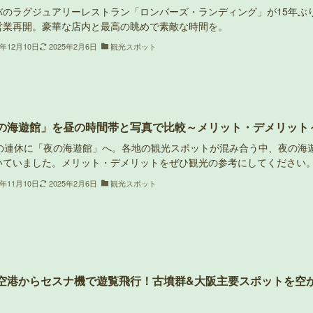
バのラグジュアリーレストラン「ロンバーズ・ランディング」が15年ぶ
営業再開。豪華な店内と最高の眺めで素敵な時間を。
3年12月10日
2025年2月6日
観光スポット
の海遊館」を昼の時間帯と写真で比較～メリット・デメリット
月の連休に「夜の海遊館」へ。各地の観光スポットが混み合う中、夜の海
いていました。メリット・デメリットをぜひ観光の参考にしてください
3年11月10日
2025年2月6日
観光スポット
空港からセスナ機で遊覧飛行！古墳群&大阪主要スポットを空