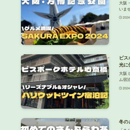
大阪・
いま
202
ビス
光に
大阪
ム宿
202
冬の