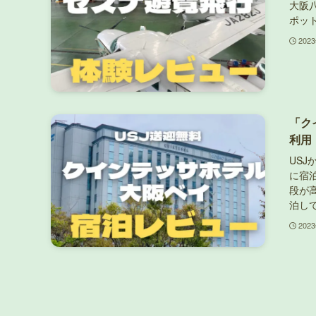
大阪
ポッ
202
「ク
利用
US
に宿
段が
泊し
202