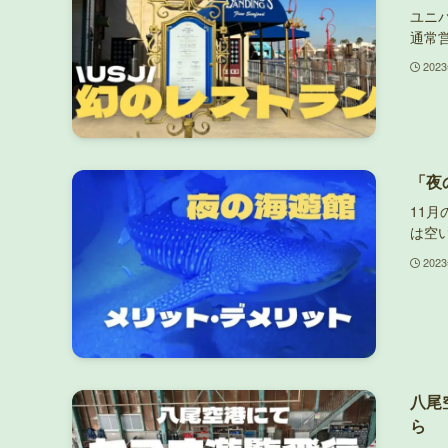
ユニ
通常
202
「夜
11
は空
202
八尾
ら