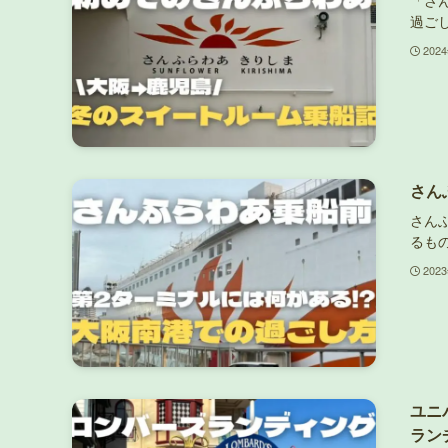
「さ
過ご
202
さん
さん
るも
202
ユニ
ラン