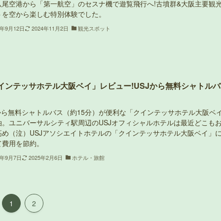
八尾空港から「第一航空」のセスナ機で遊覧飛行へ!古墳群&大阪主要観
トを空から楽しむ特別体験でした。
3年9月12日
2024年11月2日
観光スポット
インテッサホテル大阪ベイ」レビュー!USJから無料シャトルバ
Jから無料シャトルバス（約15分）が便利な「クインテッサホテル大阪ベ
泊。ユニバーサルシティ駅周辺のUSJオフィシャルホテルは最近どこも
高め（泣）USJアソシエイトホテルの「クインテッサホテル大阪ベイ」
て費用を節約。
3年9月7日
2025年2月6日
ホテル・旅館
1
2