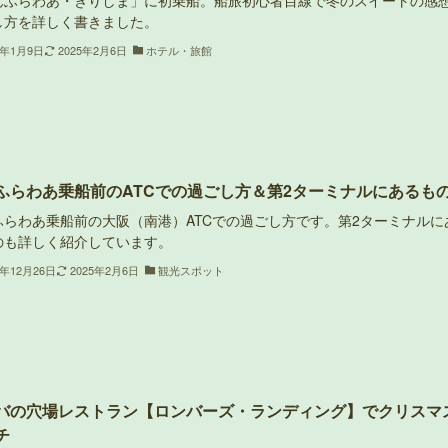
んふらわあ・きりしま」に初乗船。船旅初心者目線で冬のスイートの感
し方を詳しく書きました。
4年1月9日
2025年2月6日
ホテル・旅館
ふらわあ乗船前のATCでの過ごし方＆第2ターミナルにあるも
ふらわあ乗船前の大阪（南港）ATCでの過ごし方です。第2ターミナルに
のも詳しく紹介しています。
3年12月26日
2025年2月6日
観光スポット
バの穴場レストラン【ロンバーズ・ランディング】でクリスマ
チ