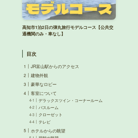
高知市1泊2日の弾丸旅行モデルコース【公共交
通機関のみ・車なし】
目次
JR富山駅からのアクセス
建物外観
豪華なロビー
客室について
デラックスツイン・コーナールーム
バスルーム
クローゼット
テレビ
ホテルからの眺望
翌朝の眺望