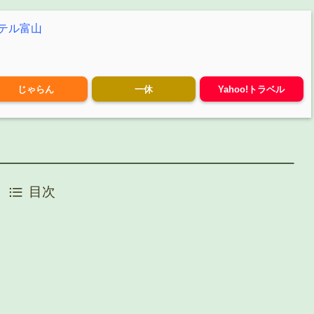
テル富山
じゃらん
一休
Yahoo!トラベル
目次