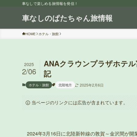
車なしで楽しめる旅情報を発信！
車なしのぱたちゃん旅情報
HOME
ホテル・旅館
ANAクラウンプラザホテ
2025
2/06
記
ホテル・旅館
北陸地方
2025年2月6日
当ページのリンクには広告が含まれています。
2024年3月16日に北陸新幹線の敦賀～金沢間が