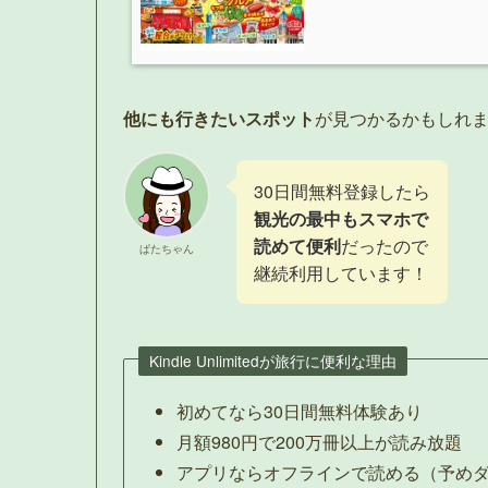
他にも行きたいスポット
が見つかるかもしれま
30日間無料登録したら
観光の最中もスマホで
読めて便利
だったので
ぱたちゃん
継続利用しています！
Kindle Unlimitedが旅行に便利な理由
初めてなら30日間無料体験あり
月額980円で200万冊以上が読み放題
アプリならオフラインで読める（予め