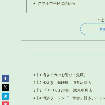
スマホで手軽に読める
＼ま
Ki
1.活きイカのお造り「魚蔵」
2.水炊き「華味鳥」博多駅前店
3. 「とりかわ大臣」駅東串房店
4.博多ラーメン「一幸舎」博多デイト