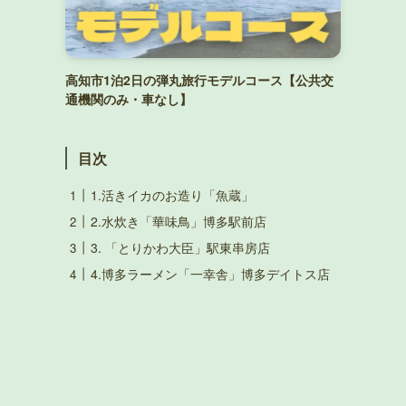
高知市1泊2日の弾丸旅行モデルコース【公共交
通機関のみ・車なし】
目次
1.活きイカのお造り「魚蔵」
2.水炊き「華味鳥」博多駅前店
3. 「とりかわ大臣」駅東串房店
4.博多ラーメン「一幸舎」博多デイトス店