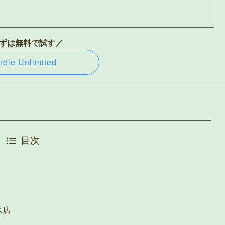
ずは無料で試す／
ndle Unlimited
目次
ス店