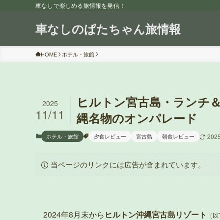
車なしで楽しめる旅情報を発信！
車なしのぱたちゃん旅情報
HOME
ホテル・旅館
ヒルトン宮古島・ランチ
2025
11/11
縄名物のオンパレード
ホテル・旅館
夕食レビュー
宮古島
朝食レビュー
202
当ページのリンクには広告が含まれています。
2024年8月末から
ヒルトン沖縄宮古島リゾート
（以