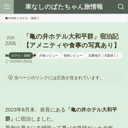
車なしのぱたちゃん旅情報
HOME
ホテル・旅館
「亀の井ホテル大和平群」宿泊記
2025
2/06
【アメニティや食事の写真あり】
ホテル・旅館
夕食レビュー
朝食レビュー
近畿地方（大阪除く）
2025年2月6日
当ページのリンクには広告が含まれています。
2023年8月末、奈良にある
「亀の井ホテル大和平
群」
に宿泊しました。
異例の暑さに夫婦揃って夏バテ気味だった今年。