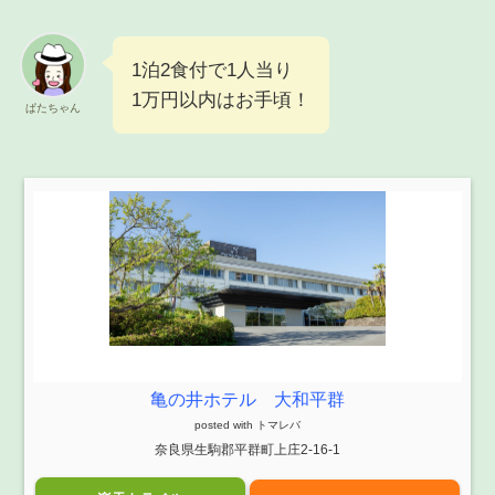
1泊2食付で1人当り
1万円以内はお手頃！
ぱたちゃん
亀の井ホテル 大和平群
posted with
トマレバ
奈良県生駒郡平群町上庄2-16-1