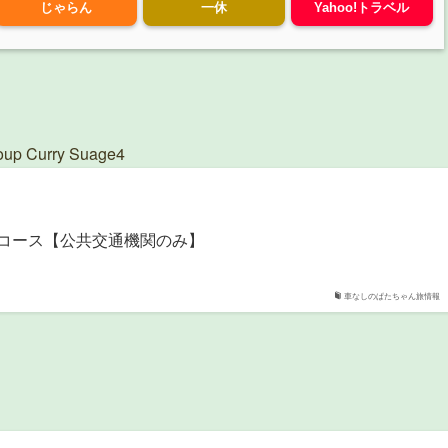
じゃらん
一休
Yahoo!トラベル
urry Suage4
ルコース【公共交通機関のみ】
車なしのぱたちゃん旅情報