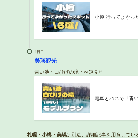
小樽 行ってよかっ
4日目
美瑛観光
青い池・白ひげの滝・林道食堂
電車とバスで「青
札幌・小樽・美瑛
は別途、詳細記事を用意してい