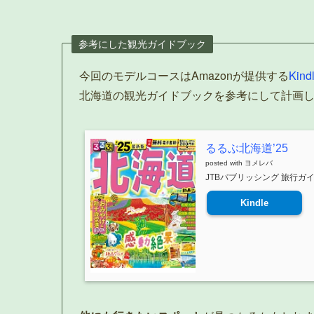
参考にした観光ガイドブック
今回のモデルコースはAmazonが提供する
Kind
北海道の観光ガイドブックを参考にして計画
るるぶ北海道’25
posted with
ヨメレバ
JTBパブリッシング 旅行ガイド
Kindle