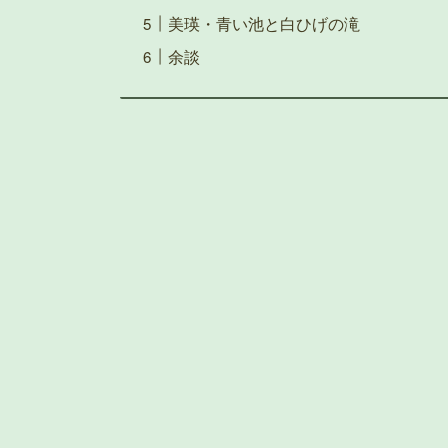
美瑛・青い池と白ひげの滝
余談