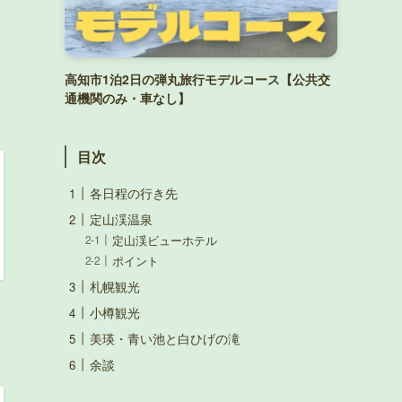
高知市1泊2日の弾丸旅行モデルコース【公共交
通機関のみ・車なし】
目次
各日程の行き先
定山渓温泉
定山渓ビューホテル
ポイント
札幌観光
小樽観光
美瑛・青い池と白ひげの滝
余談