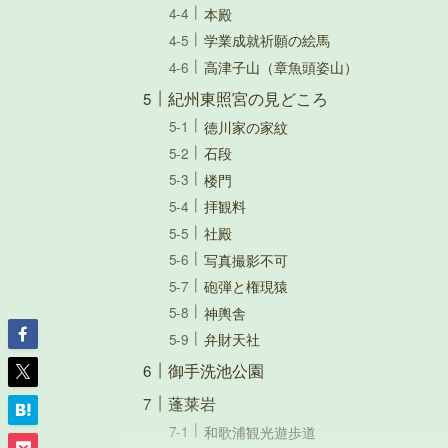
本殿
学業成就祈願の絵馬
高津子山（章魚頭姿山）
紀州東照宮の見どころ
徳川家の家紋
石段
楼門
拝観料
社殿
写真撮影不可
砲弾と権現猿
神輿舎
弁財天社
御手洗池公園
蓬莱岩
和歌浦観光遊歩道