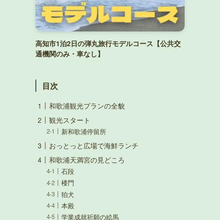
高知市1泊2日の弾丸旅行モデルコース【公共交
通機関のみ・車なし】
目次
和歌浦観光プランの全貌
観光スタート
新和歌浦停留所
おっとっと広場で海鮮ランチ
和歌浦天満宮の見どころ
石段
楼門
狛犬
本殿
学業成就祈願の絵馬