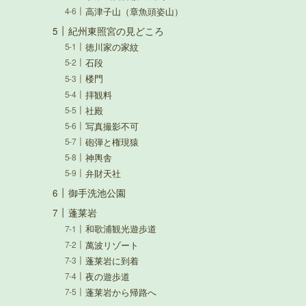
高津子山（章魚頭姿山）
紀州東照宮の見どころ
徳川家の家紋
石段
楼門
拝観料
社殿
写真撮影不可
砲弾と権現猿
神輿舎
弁財天社
御手洗池公園
蓬莱岩
和歌浦観光遊歩道
萬波リゾート
蓬莱岩に到着
夜の遊歩道
蓬莱岩から帰路へ