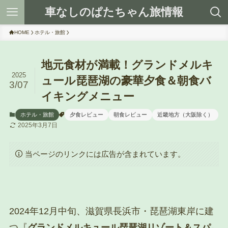
車なしのぱたちゃん旅情報
HOME
ホテル・旅館
地元食材が満載！グランドメルキ
2025
ュール琵琶湖の豪華夕食＆朝食バ
3/07
イキングメニュー
ホテル・旅館
夕食レビュー
朝食レビュー
近畿地方（大阪除く）
2025年3月7日
当ページのリンクには広告が含まれています。
2024年12月中旬、滋賀県長浜市・琵琶湖東岸に建
つ『
グランドメルキュール琵琶湖リゾート＆スパ