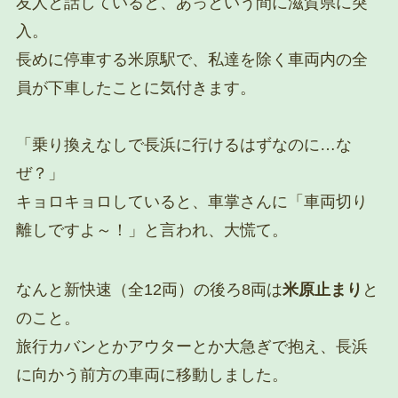
友人と話していると、あっという間に滋賀県に突
入。
長めに停車する米原駅で、私達を除く車両内の全
員が下車したことに気付きます。
「乗り換えなしで長浜に行けるはずなのに…な
ぜ？」
キョロキョロしていると、車掌さんに「車両切り
離しですよ～！」と言われ、大慌て。
なんと新快速（全12両）の後ろ8両は
米原止まり
と
のこと。
旅行カバンとかアウターとか大急ぎで抱え、長浜
に向かう前方の車両に移動しました。