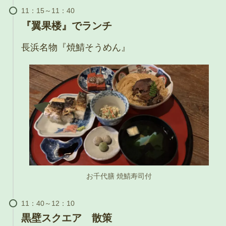
『翼果楼』でランチ
長浜名物『焼鯖そうめん』
お千代膳 焼鯖寿司付
黒壁スクエア 散策