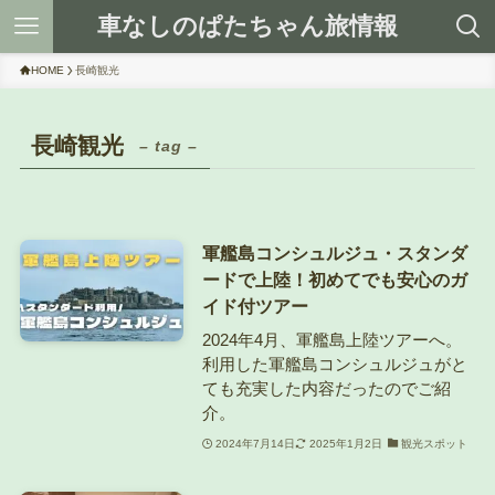
車なしのぱたちゃん旅情報
HOME
長崎観光
長崎観光
– tag –
軍艦島コンシュルジュ・スタンダ
ードで上陸！初めてでも安心のガ
イド付ツアー
2024年4月、軍艦島上陸ツアーへ。
利用した軍艦島コンシュルジュがと
ても充実した内容だったのでご紹
介。
2024年7月14日
2025年1月2日
観光スポット