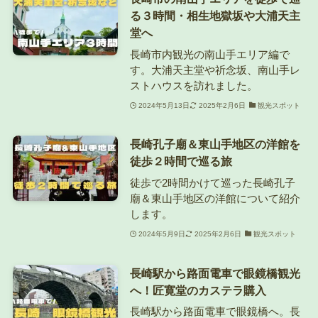
る３時間・相生地獄坂や大浦天主
堂へ
長崎市内観光の南山手エリア編で
す。大浦天主堂や祈念坂、南山手レ
ストハウスを訪れました。
2024年5月13日
2025年2月6日
観光スポット
長崎孔子廟＆東山手地区の洋館を
徒歩２時間で巡る旅
徒歩で2時間かけて巡った長崎孔子
廟＆東山手地区の洋館について紹介
します。
2024年5月9日
2025年2月6日
観光スポット
長崎駅から路面電車で眼鏡橋観光
へ！匠寛堂のカステラ購入
長崎駅から路面電車で眼鏡橋へ。長