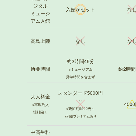
ジタル
入館がセット
な
ミュージ
アム入館
高島上陸
なし
な
約2時間45分
所要時間
約2時間
※ミュージアム
見学時間を含まず
スタンダード5000円
大人料金
～
450
※軍艦島入
※繁忙期5500円～
場料除く
※別途プレミアムあり
中高生料