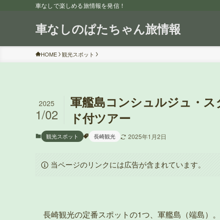
車なしで楽しめる旅情報を発信！
車なしのぱたちゃん旅情報
HOME
観光スポット
軍艦島コンシュルジュ・ス
2025
1/02
ド付ツアー
観光スポット
長崎観光
2025年1月2日
当ページのリンクには広告が含まれています。
長崎観光の定番スポットの1つ、軍艦島（端島）