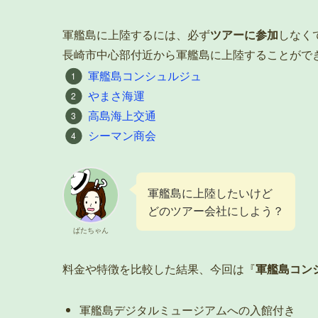
軍艦島に上陸するには、必ず
ツアーに参加
しなく
長崎市中心部付近から軍艦島に上陸することがで
軍艦島コンシュルジュ
やまさ海運
高島海上交通
シーマン商会
軍艦島に上陸したいけど
どのツアー会社にしよう？
ぱたちゃん
料金や特徴を比較した結果、今回は『
軍艦島コン
軍艦島デジタルミュージアムへの入館付き