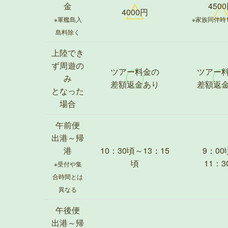
金
450
4000円
※軍艦島入
※家族同伴時
島料除く
上陸でき
ず周遊の
ツアー料金の
ツアー
み
差額返金あり
差額返
となった
場合
午前便
出港～帰
港
10：30頃～13：15
9：00
頃
11：3
※受付や集
合時間とは
異なる
午後便
出港～帰