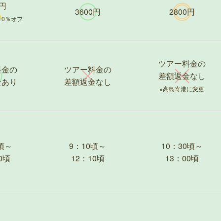
0円
3600円
2800円
10％オフ
ツアー料金の
料金の
ツアー料金の
差額返金なし
金あり
差額返金なし
※高島寄港に変更
頃～
9：10頃～
10：30頃～
0頃
12：10頃
13：00頃