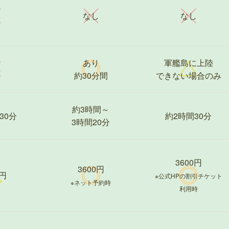
し
なし
なし
あり
軍艦島に上陸
し
約30分間
できない場合のみ
約3時間～
30分
約2時間30分
3時間20分
3600円
3600円
0円
※公式HPの割引チケット
※ネット予約時
利用時