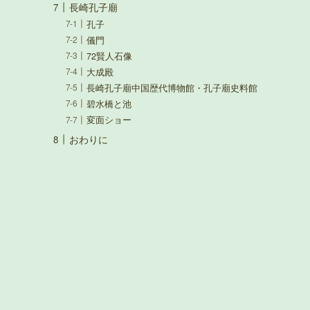
長崎孔子廟
孔子
儀門
72賢人石像
大成殿
長崎孔子廟中国歴代博物館・孔子廟史料館
碧水橋と池
変面ショー
おわりに